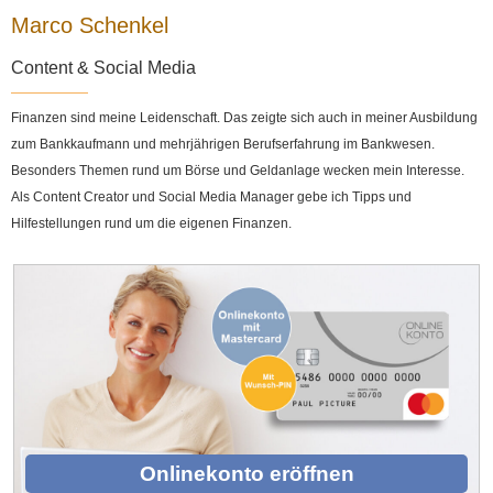
Marco Schenkel
Content & Social Media
Finanzen sind meine Leidenschaft. Das zeigte sich auch in meiner Ausbildung
zum Bankkaufmann und mehrjährigen Berufserfahrung im Bankwesen.
Besonders Themen rund um Börse und Geldanlage wecken mein Interesse.
Als Content Creator und Social Media Manager gebe ich Tipps und
Hilfestellungen rund um die eigenen Finanzen.
Onlinekonto eröffnen