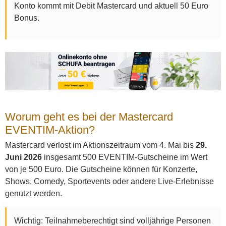
Konto kommt mit Debit Mastercard und aktuell 50 Euro
Bonus.
Worum geht es bei der Mastercard
EVENTIM-Aktion?
Mastercard verlost im Aktionszeitraum vom 4. Mai bis
29.
Juni 2026
insgesamt 500 EVENTIM-Gutscheine im Wert
von je 500 Euro. Die Gutscheine können für Konzerte,
Shows, Comedy, Sportevents oder andere Live-Erlebnisse
genutzt werden.
Wichtig: Teilnahmeberechtigt sind volljährige Personen