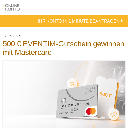
IHR KONTO IN 1 MINUTE BEANTRAGEN
17.06.2026
500 € EVENTIM-Gutschein gewinnen
mit Mastercard