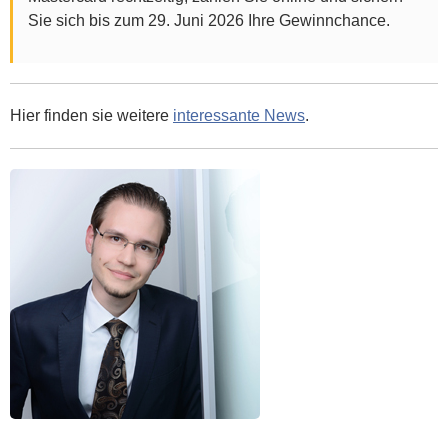
Sie sich bis zum 29. Juni 2026 Ihre Gewinnchance.
Hier finden sie weitere
interessante News
.