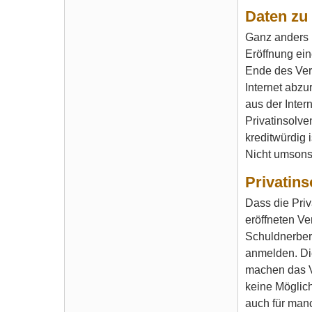
Daten zu 
Ganz anders is
Eröffnung ein
Ende des Verf
Internet abzu
aus der Inter
Privatinsolve
kreditwürdig 
Nicht umsons
Privatin
Dass die Priv
eröffneten Ve
Schuldnerber
anmelden. Die
machen das Ve
keine Möglich
auch für man