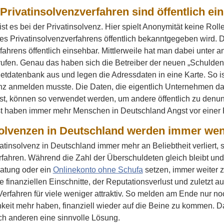
Privatinsolvenzverfahren sind öffentlich ei
t es bei der Privatinsolvenz. Hier spielt Anonymität keine Rolle.
es Privatinsolvenzverfahrens öffentlich bekanntgegeben wird.
ahrens öffentlich einsehbar. Mittlerweile hat man dabei unter 
rufen. Genau das haben sich die Betreiber der neuen „Schulde
netdatenbank aus und legen die Adressdaten in eine Karte. So i
nz anmelden musste. Die Daten, die eigentlich Unternehmen dab
ist, können so verwendet werden, um andere öffentlich zu denunz
t haben immer mehr Menschen in Deutschland Angst vor einer P
solvenzen in Deutschland werden immer wen
atinsolvenz in Deutschland immer mehr an Beliebtheit verliert
rfahren. Während die Zahl der Überschuldeten gleich bleibt und 
atung oder ein
Onlinekonto ohne Schufa
setzen, immer weiter z
 finanziellen Einschnitte, der Reputationsverlust und zuletzt a
rfahren für viele weniger attraktiv. So melden am Ende nur noc
keit mehr haben, finanziell wieder auf die Beine zu kommen. Da
ch anderen eine sinnvolle Lösung.