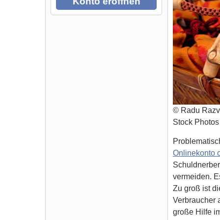
Konto eröffnen
© Radu Razv
Stock Photos
Problematisch
Onlinekonto 
Schuldnerbera
vermeiden. Es
Zu groß ist d
Verbraucher a
große Hilfe i