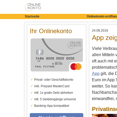
Startseite
Onlinekonto eröffne
Ihr Onlinekonto
24.08.2016
App zeig
Viele Verbrau
allen Mitteln
oft auch mit 
problematisc
App
gilt, die
Euro im App S
Privat- oder Geschäftskonto
weiter. So ka
inkl. Prepaid MasterCard
Nachbarschaft
mtl. 1x gratis Geld abheben
einwandfrei, s
mtl. 5 Geldeingänge umsonst
Banking-App kompatibel
Privatins