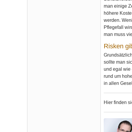
man einige Ze
höhere Kosten
werden. Wenig
Pflegefall wi
man muss viel
Risken gi
Grundsätzlich
sollte man si
und egal wie 
rund um hohe 
in allen Gese
Hier finden s