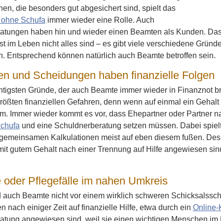
nen, die besonders gut abgesichert sind, spielt das
 ohne Schufa
immer wieder eine Rolle. Auch
atungen haben hin und wieder einen Beamten als Kunden. Das z
st im Leben nicht alles sind – es gibt viele verschiedene Gründe,
. Entsprechend können natürlich auch Beamte betroffen sein.
n und Scheidungen haben finanzielle Folgen
htigsten Gründe, der auch Beamte immer wieder in Finanznot br
größten finanziellen Gefahren, denn wenn auf einmal ein Gehalt
m. Immer wieder kommt es vor, dass Ehepartner oder Partner na
chufa
und eine Schuldnerberatung setzen müssen. Dabei spielt 
e gemeinsamen Kalkulationen meist auf eben diesem fußen. Des
it gutem Gehalt nach einer Trennung auf Hilfe angewiesen sind 
e oder Pflegefälle im nahen Umkreis
nd auch Beamte nicht vor einem wirklich schweren Schicksalssc
 nach einiger Zeit auf finanzielle Hilfe, etwa durch ein
Online-
atung angewiesen sind, weil sie einen wichtigen Menschen im