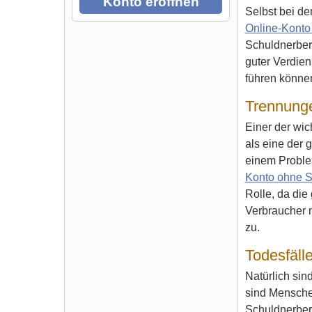
Konto eröffnen
Selbst bei de
Online-Konto
Schuldnerber
guter Verdien
führen können
Trennunge
Einer der wic
als eine der 
einem Proble
Konto ohne S
Rolle, da di
Verbraucher m
zu.
Todesfäll
Natürlich si
sind Menschen
Schuldnerber