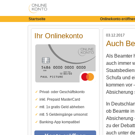
Startseite
Onlinekonto eröffne
Ihr Onlinekonto
03.12.2017
Auch Be
Als Beamter h
auch immer wi
Staatsbedien
Schufa und e
kommen vor –
Absicherung s
Privat- oder Geschäftskonto
inkl. Prepaid MasterCard
In Deutschlan
mtl. 1x gratis Geld abheben
ob Beamte in 
mtl. 5 Geldeingänge umsonst
Absicherung –
Banking-App kompatibel
zu der Debatte
auch unter de