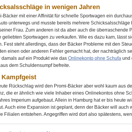
icksalsschläge in wenigen Jahren
-Bäcker mit einer Affinität für schnelle Sportwagen ein durchau
Auto unterwegs und musste bereits mehrere Schicksalsschläge 
seiner Frau. Zum anderen ist da aber auch die überraschende P
e geliebten Sportwagen zu verkaufen. Wie es dazu kam, lässt si
 Fest steht allerdings, dass der Bäcker Probleme mit den Steu
n einen oder anderen Fehler gemacht hat, der nachträglich seh
 damals auf ein Produkt wie das
Onlinekonto ohne Schufa
und e
 aus dem Schuldensumpf befreite.
 Kampfgeist
eute Rückschlag wird den Promi-Bäcker aber wohl kaum aus de
nz, die er ähnlich wie viele Inhaber eines Onlinekontos ohne Sc
hres Imperium aufgebaut. Allein in Hamburg hat er bis heute wied
ut. Auch eine Expansion ist geplant, denn der Bäcker will auch
e Filialen entstehen. Angegriffen wird dort also spätestens, we