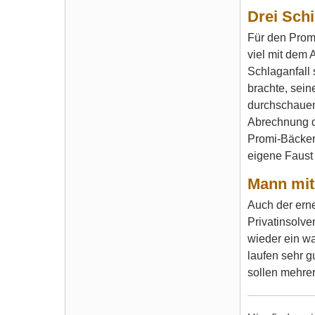
Drei Sch
Für den Promi
viel mit dem 
Schlaganfall 
brachte, sein
durchschauen.
Abrechnung de
Promi-Bäcker
eigene Faust
Mann mit
Auch der ern
Privatinsolve
wieder ein wa
laufen sehr g
sollen mehrer