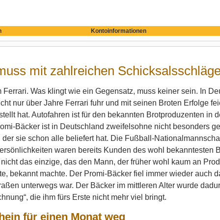
n
Kontoinformationen
muss mit zahlreichen Schicksalsschlä
 Ferrari. Was klingt wie ein Gegensatz, muss keiner sein. In D
icht nur über Jahre Ferrari fuhr und mit seinen Broten Erfolge 
tellt hat. Autofahren ist für den bekannten Brotproduzenten in
romi-Bäcker ist in Deutschland zweifelsohne nicht besonders g
 der sie schon alle beliefert hat. Die Fußball-Nationalmannsch
ersönlichkeiten waren bereits Kunden des wohl bekanntesten Bä
nicht das einzige, das den Mann, der früher wohl kaum an Pro
, bekannt machte. Der Promi-Bäcker fiel immer wieder auch dad
aßen unterwegs war. Der Bäcker im mittleren Alter wurde dadur
hnung“, die ihm fürs Erste nicht mehr viel bringt.
hein für einen Monat weg