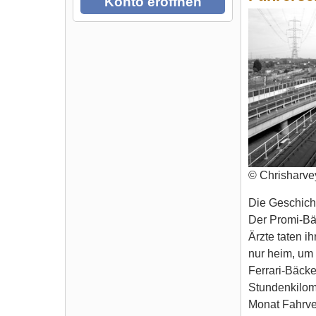
Konto eröffnen
© Chrisharve
Die Geschich
Der Promi-Bä
Ärzte taten i
nur heim, um
Ferrari-Bäcke
Stundenkilome
Monat Fahrve