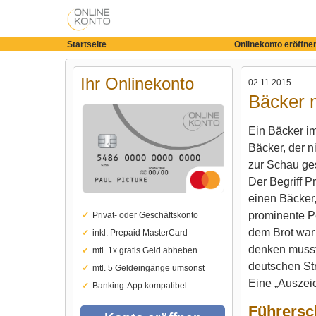
Startseite
Onlinekonto eröffne
Ihr Onlinekonto
02.11.2015
Bäcker 
Ein Bäcker im
Bäcker, der n
zur Schau ges
Der Begriff P
einen Bäcker,
prominente P
Privat- oder Geschäftskonto
dem Brot war 
inkl. Prepaid MasterCard
denken musste
mtl. 1x gratis Geld abheben
deutschen Str
mtl. 5 Geldeingänge umsonst
Eine „Auszeic
Banking-App kompatibel
Führersc