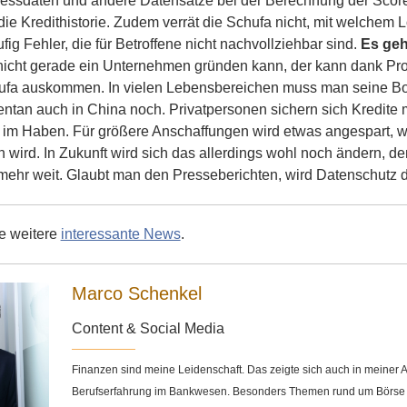
essdaten und andere Datensätze bei der Berechnung der Score e
ie Kredithistorie. Zudem verrät die Schufa nicht, mit welchem 
fig Fehler, die für Betroffene nicht nachvollziehbar sind.
Es geh
icht gerade ein Unternehmen gründen kann, der kann dank Prod
fa auskommen. In vielen Lebensbereichen muss man seine Bonit
tan auch in China noch. Privatpersonen sichern sich Kredite 
 im Haben. Für größere Anschaffungen wird etwas angespart, w
ird. In Zukunft wird sich das allerdings wohl noch ändern, de
mehr weit. Glaubt man den Presseberichten, wird Datenschutz d
ie weitere
interessante News
.
Marco Schenkel
Content & Social Media
Finanzen sind meine Leidenschaft. Das zeigte sich auch in meine
Berufserfahrung im Bankwesen. Besonders Themen rund um Börse u