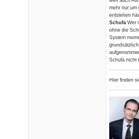
weil auch Adr
mehr nur um d
entstehen häu
Schufa
Wer n
ohne die Schu
System momen
grundsätzlich
aufgenommen w
Schufa nicht 
Hier finden s