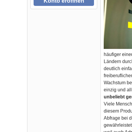
Konto eröffnen
häufiger ein
Ländern durc
deutlich ein
freiberuflich
Wachstum bei.
einzig und al
unbeliebt g
Viele Mensch
diesem Produ
Abfrage bei d
gewährleiste