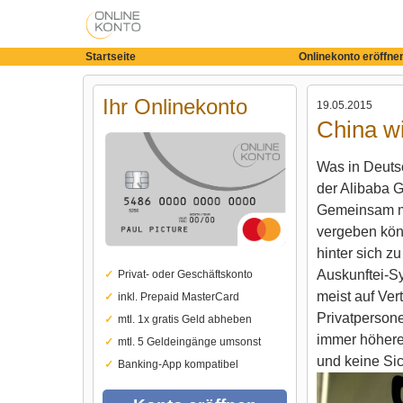
Startseite
Onlinekonto eröffne
Ihr Onlinekonto
19.05.2015
China wi
Was in Deutsc
der Alibaba G
Gemeinsam mi
vergeben kö
hinter sich z
Auskunftei-Sy
Privat- oder Geschäftskonto
meist auf Ver
inkl. Prepaid MasterCard
Privatpersone
mtl. 1x gratis Geld abheben
immer höhere 
mtl. 5 Geldeingänge umsonst
und keine Sic
Banking-App kompatibel