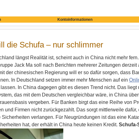
n
Kontoinformationen
ll die Schufa – nur schlimmer
hland längst Realität ist, scheint auch in China nicht mehr f
ruppe Jack Ma soll nach Berichten mehrerer Zeitungen derzeit 
t der chinesischen Regierung will er so dafür sorgen, dass Ba
nnen.
In Deutschland setzen immer mehr Menschen auf ein
Onli
u lassen. In China dagegen gibt es diesen Trend nicht. Das liegt 
stem, das mit dem Deutschen vergleichbar wäre, in China überh
trauensbasis vergeben. Für Banken birgt das eine Reihe von P
n und Firmen nicht zurückgezahlt. Das sorgt mittlerweile dafü
Sicherheiten verlangen. Für Neugründungen ist das eine Katas
herheiten hat, der erhält in China heute keinen Kredit.
Schufa-S