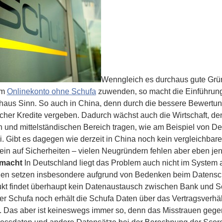
Wenngleich es durchaus gute Grün
em
Onlinekonto ohne Schufa
zuwenden, so macht die Einführung
haus Sinn. So auch in China, denn durch die bessere Bewertu
facher Kredite vergeben. Dadurch wächst auch die Wirtschaft,
en und mittelständischen Bereich tragen, wie am Beispiel von D
 Gibt es dagegen wie derzeit in China noch kein vergleichbare
lein auf Sicherheiten – vielen Neugründern fehlen aber eben je
emacht
In Deutschland liegt das Problem auch nicht im System a
en setzen insbesondere aufgrund von Bedenken beim Datensch
kt findet überhaupt kein Datenaustausch zwischen Bank und Sc
er Schufa noch erhält die Schufa Daten über das Vertragsverhä
t. Das aber ist keineswegs immer so, denn das Misstrauen geg