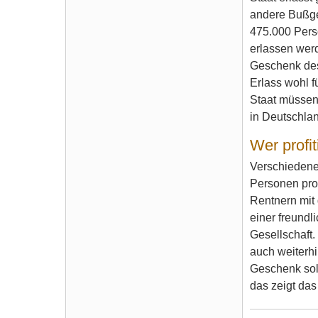
andere Bußge
475.000 Perso
erlassen werd
Geschenk des 
Erlass wohl 
Staat müssen
in Deutschlan
Wer profi
Verschiedene 
Personen prof
Rentnern mit
einer freund
Gesellschaft.
auch weiterhi
Geschenk sol
das zeigt da