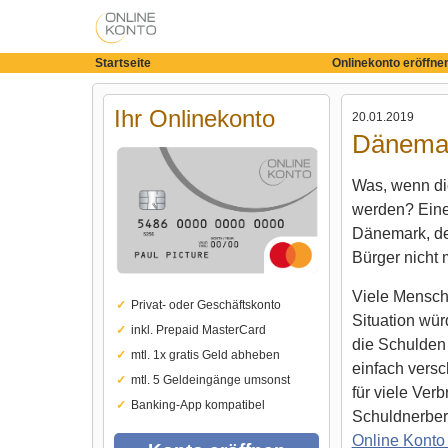
Startseite
Onlinekonto eröffne
Ihr Onlinekonto
20.01.2019
Dänemar
Was, wenn di
werden? Einen
Dänemark, den
Bürger nicht 
Viele Mensch
Privat- oder Geschäftskonto
Situation wü
inkl. Prepaid MasterCard
die Schulden
mtl. 1x gratis Geld abheben
einfach versc
mtl. 5 Geldeingänge umsonst
für viele Verb
Banking-App kompatibel
Schuldnerber
Online Konto