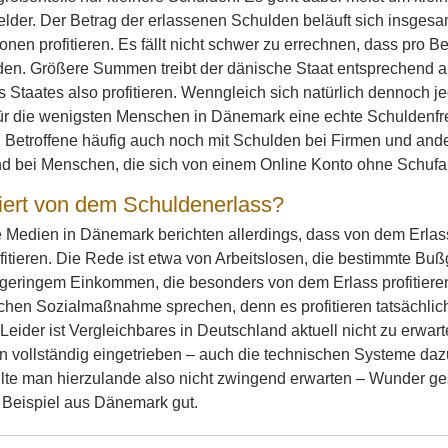
lder. Der Betrag der erlassenen Schulden beläuft sich insgesa
nen profitieren. Es fällt nicht schwer zu errechnen, dass pro B
en. Größere Summen treibt der dänische Staat entsprechend au
Staates also profitieren. Wenngleich sich natürlich dennoch jed
für die wenigsten Menschen in Dänemark eine echte Schuldenfr
 Betroffene häufig auch noch mit Schulden bei Firmen und and
d bei Menschen, die sich von einem Online Konto ohne Schufa h
tiert von dem Schuldenerlass?
Medien in Dänemark berichten allerdings, dass von dem Erlass
itieren. Die Rede ist etwa von Arbeitslosen, die bestimmte Bu
 geringem Einkommen, die besonders von dem Erlass profitier
lichen Sozialmaßnahme sprechen, denn es profitieren tatsächli
 Leider ist Vergleichbares in Deutschland aktuell nicht zu erwa
n vollständig eingetrieben – auch die technischen Systeme da
lte man hierzulande also nicht zwingend erwarten – Wunder g
s Beispiel aus Dänemark gut.