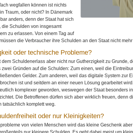
ach wegfallen können ist nichts
in Traum, oder nicht? In Dänemark
nbar anders, denn der Staat hat sich
, die Schulden von insgesamt
ern zu erlassen. Von einem Tag auf
müssen die Verbraucher ihre Schulden an den Staat nicht mehr
keit oder technische Probleme?
gt dem Schuldenerlass aber nicht nur Gutherzigkeit zu Grunde,
s zwei Gründen auf die Schulden: Zum einen, weil die Eintreibun
ließenden Gelder. Zum anderen, weil das digitale System zur 
ochen ist und seitdem an einer neuen Lösung gearbeitet wird.
eutlich komplexer geworden, weswegen der Staat besonders in k
ichtet. Die Betroffenen dürfen sich aber wirklich freuen, denn 
n tatsächlich komplett weg.
uldenfreiheit oder nur Kleinigkeiten?
probleme von vielen Menschen wird das kleine Geschenk aber v
 großenteils nur kleinere Schulden. Es geht dabei meist um klei