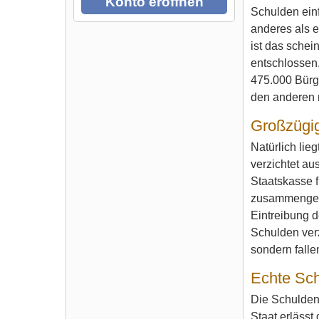
Konto eröffnen
Schulden einf
anderes als e
ist das schei
entschlossen
475.000 Bürg
den anderen 
Großzügig
Natürlich lie
verzichtet au
Staatskasse f
zusammengebr
Eintreibung d
Schulden verz
sondern falle
Echte Sch
Die Schulden
Staat erlässt