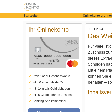
Startseite
Onlinekonto eröffne
Ihr Onlinekonto
08.11.2024
Das Wei
Für viele ist
Zuschuss zum
dieses Extra
Schulden hab
Mit einem Pf
können Sie e
Privat- oder Geschäftskonto
behalten – s
inkl. Prepaid MasterCard
mtl. 1x gratis Geld abheben
Inhaltsver
mtl. 5 Geldeingänge umsonst
Banking-App kompatibel