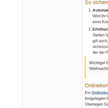
So sicher
Automat
Wird Ihr
einer Ko
Erhöhun
Stellen 
gilt auch
sicherzus
der der 
Wichtiger 
Weihnachts
Onlineko
Ein
Onlinek
festgelegten 
Überlegen Si