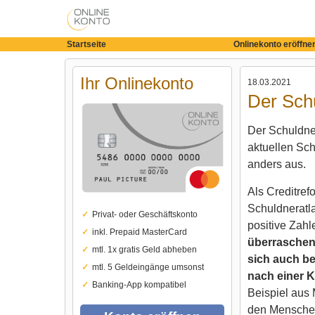
Startseite
Onlinekonto eröffne
Ihr Onlinekonto
18.03.2021
Der Schu
Der Schuldner
aktuellen Sch
anders aus.
Als Creditre
Schuldneratla
Privat- oder Geschäftskonto
positive Zahl
inkl. Prepaid MasterCard
überraschend
mtl. 1x gratis Geld abheben
sich auch be
mtl. 5 Geldeingänge umsonst
nach einer K
Banking-App kompatibel
Beispiel aus 
den Menschen