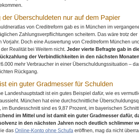
gekommen.
der Überschuldeten nur auf dem Papier
uldneratlas von Creditreform gab es in München im vergangen
täglichen Zahlungsverpflichtungen scheitern. Das wäre trotz de
m Vorjahr. Doch eine Auswertung von Creditreform München und 
n der Realität bei Weitem nicht.
Jeder vierte Befragte gab in d
ückzahlung der Verbindlichkeiten in den nächsten Monate
6.000 mehr Verbraucher in einer Überschuldungssituation – da
eichten Rückgang.
st ein guter Gradmesser für Schulden
e Landeshauptstadt ist ein gutes Beispiel dafür, wie es vermut
aussieht. München hat eine durchschnittliche Überschuldungsq
, im Bundesschnitt sind es 9,87 Prozent, im bayerischen Schnit
echend im Mittel und ist damit ein guter Gradmesser dafür,
solvenz in den nächsten Jahren noch deutlich schlimmer w
wie das
Online-Konto ohne Schufa
eröffnen, mag da nicht überr