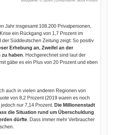
Bildquelle: © Jyothi | Dreamstime Stock Photos
en Jahr insgesamt 108.200 Privatpersonen,
r Krise ein Rückgang von 1,7 Prozent im
der Süddeutschen Zeitung zeigt: So positiv
ieser Erhebung an, Zweifel an der
n zu haben
. Hochgerechnet sind laut der
mit gäbe es ein Plus von 20 Prozent und eben
lich auch in vielen anderen Regionen von
uote von 8,2 Prozent (2019 waren es noch
t jedoch nur 7,14 Prozent.
Die Millionenstadt
 dass die Situation rund um Überschuldung
erden dürfte
. Dass immer mehr Verbraucher
aschen.