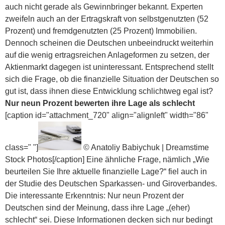
auch nicht gerade als Gewinnbringer bekannt. Experten
zweifeln auch an der Ertragskraft von selbstgenutzten (52
Prozent) und fremdgenutzten (25 Prozent) Immobilien.
Dennoch scheinen die Deutschen unbeeindruckt weiterhin
auf die wenig ertragsreichen Anlageformen zu setzen, der
Aktienmarkt dagegen ist uninteressant. Entsprechend stellt
sich die Frage, ob die finanzielle Situation der Deutschen so
gut ist, dass ihnen diese Entwicklung schlichtweg egal ist?
Nur neun Prozent bewerten ihre Lage als schlecht
[caption id="attachment_720" align="alignleft" width="86"
class=" "]
© Anatoliy Babiychuk | Dreamstime
Stock Photos[/caption] Eine ähnliche Frage, nämlich „Wie
beurteilen Sie Ihre aktuelle finanzielle Lage?“ fiel auch in
der Studie des Deutschen Sparkassen- und Giroverbandes.
Die interessante Erkenntnis: Nur neun Prozent der
Deutschen sind der Meinung, dass ihre Lage „(eher)
schlecht“ sei. Diese Informationen decken sich nur bedingt