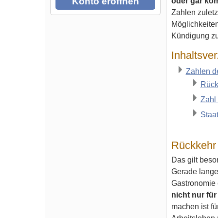
Konto eröffnen
oder gar kom
Zahlen zuletz
Möglichkeiten
Kündigung zu
Inhaltsver
Zahlen de
Rück
Zahl 
Staa
Rückkehr 
Das gilt beso
Gerade lange 
Gastronomie o
nicht nur fü
machen ist fü