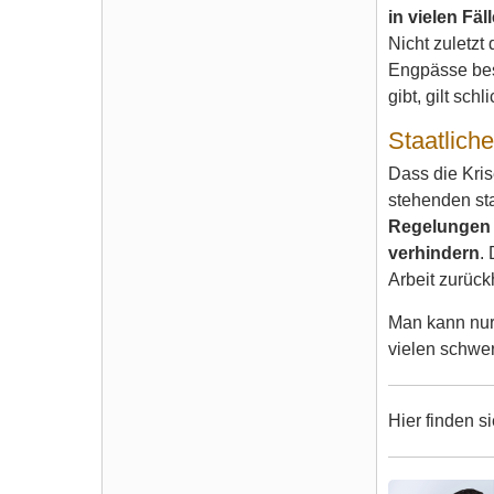
in vielen Fä
Nicht zuletzt
Engpässe bes
gibt, gilt sch
Staatlich
Dass die Kris
stehenden st
Regelungen f
verhindern
.
Arbeit zurück
Man kann nur
vielen schwer
Hier finden s