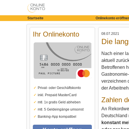
Startseite
Onlinekonto eröffne
Ihr Onlinekonto
08.07.2021
Die lan
Nach einer la
aktuell zurück
Betroffenen h
Gastronomie-
verzeichnen 
der Arbeitne
Privat- oder Geschäftskonto
inkl. Prepaid MasterCard
Zahlen d
mtl. 1x gratis Geld abheben
An Rekordwert
mtl. 5 Geldeingänge umsonst
Deutschland 
Banking-App kompatibel
konstant meh