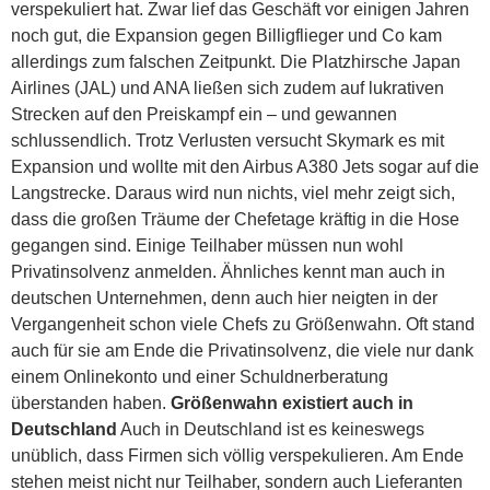
verspekuliert hat. Zwar lief das Geschäft vor einigen Jahren
noch gut, die Expansion gegen Billigflieger und Co kam
allerdings zum falschen Zeitpunkt. Die Platzhirsche Japan
Airlines (JAL) und ANA ließen sich zudem auf lukrativen
Strecken auf den Preiskampf ein – und gewannen
schlussendlich. Trotz Verlusten versucht Skymark es mit
Expansion und wollte mit den Airbus A380 Jets sogar auf die
Langstrecke. Daraus wird nun nichts, viel mehr zeigt sich,
dass die großen Träume der Chefetage kräftig in die Hose
gegangen sind. Einige Teilhaber müssen nun wohl
Privatinsolvenz anmelden. Ähnliches kennt man auch in
deutschen Unternehmen, denn auch hier neigten in der
Vergangenheit schon viele Chefs zu Größenwahn. Oft stand
auch für sie am Ende die Privatinsolvenz, die viele nur dank
einem Onlinekonto und einer Schuldnerberatung
überstanden haben.
Größenwahn existiert auch in
Deutschland
Auch in Deutschland ist es keineswegs
unüblich, dass Firmen sich völlig verspekulieren. Am Ende
stehen meist nicht nur Teilhaber, sondern auch Lieferanten