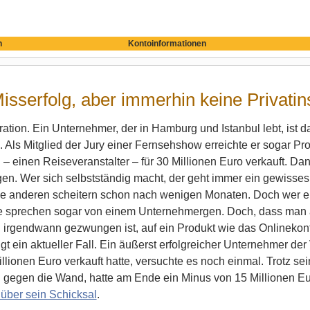
n
Kontoinformationen
Misserfolg, aber immerhin keine Privati
ration. Ein Unternehmer, der in Hamburg und Istanbul lebt, ist da
 Als Mitglied der Jury einer Fernsehshow erreichte er sogar Pr
 einen Reiseveranstalter – für 30 Millionen Euro verkauft. Dan
gen.
Wer sich selbstständig macht, der geht immer ein gewisses 
die anderen scheitern schon nach wenigen Monaten. Doch wer ein
 sprechen sogar von einem Unternehmergen. Doch, dass man 
 irgendwann gezwungen ist, auf ein Produkt wie das Onlineko
igt ein aktueller Fall. Ein äußerst erfolgreicher Unternehmer de
Millionen Euro verkauft hatte, versuchte es noch einmal. Trotz se
gegen die Wand, hatte am Ende ein Minus von 15 Millionen Eur
über sein Schicksal
.