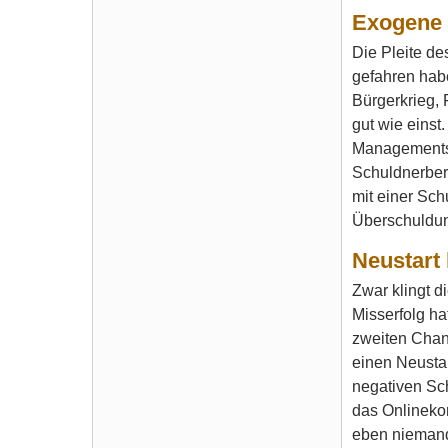
Exogene 
Die Pleite de
gefahren habe
Bürgerkrieg, 
gut wie einst
Managements 
Schuldnerbera
mit einer Sch
Überschuldun
Neustart 
Zwar klingt d
Misserfolg ha
zweiten Chan
einen Neusta
negativen Sch
das Onlinekon
eben nieman