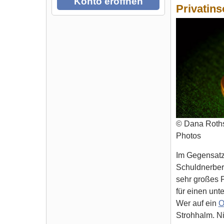
Konto eröffnen
Privatin
© Dana Roths
Photos
Im Gegensatz 
Schuldnerbera
sehr großes 
für einen unt
Wer auf ein
O
Strohhalm. Ni