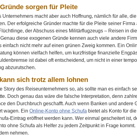
Gründe sorgen für Pleite
s Unternehmers macht aber auch Hoffnung, nämlich für alle, di
n. Der erfolgreiche Gründer machte für die Pleite seiner Firma
Flüchtlinge, der Abschuss eines Militärflugzeugs – Reisen in die
. Genau diese exogenen Gründe kennen auch viele andere Firmen
einfach nicht mehr auf einen grünen Zweig kommen. Ein Onli
tung können vielfach helfen, um kurzfristige finanzielle Engpäs
uldenbremse ist dabei oft entscheidend, um nicht in einer tempo
g abzurutschen.
kann sich trotz allem lohnen
ie Story des Reiseunternehmers so, als sollte man es einfach s
tte. Doch genau das wäre die falsche Interpretation, denn zahlr
ce den Durchbruch geschafft. Auch wenn Banken und andere Gl
rt wagen. Ein
Online-Konto ohne Schufa
bietet als Konto für di
ufa-Eintrag eröffnet werden kann. Wer einmal gescheitert ist,
to ohne Schufa als Helfer zu jedem Zeitpunkt in Frage kommt.
dem nehmen.