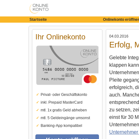
Startseite
Onlinekonto eröffne
Ihr Onlinekonto
04.03.2016
Erfolg, 
Gelebte Integ
klappen kann.
Unternehmen –
Pleite gegan
erfolgreich, 
auch. Manche
Privat- oder Geschäftskonto
entsprechend
inkl. Prepaid MasterCard
zu setzen, ze
mtl. 1x gratis Geld abheben
einst für 30 
mtl. 5 Geldeingänge umsonst
Unternehmen 
Banking-App kompatibel
Unternehmer 