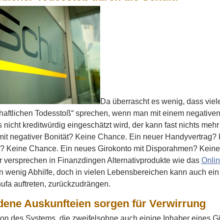
Da überrascht es wenig, dass vie
chaftlichen Todesstoß“ sprechen, wenn man mit einem negativen
s nicht kreditwürdig eingeschätzt wird, der kann fast nichts meh
 mit negativer Bonität? Keine Chance. Ein neuer Handyvertrag
? Keine Chance. Ein neues Girokonto mit Disporahmen? Keine
 versprechen in Finanzdingen Alternativprodukte wie das
Onli
in wenig Abhilfe, doch in vielen Lebensbereichen kann auch ein 
ufa auftreten, zurückzudrängen.
dene Auskunfteien sorgen für Verwirrung
ion des Systems, die zweifelsohne auch einige Inhaber eines 