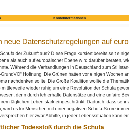
n
Kontoinformationen
neue Datenschutzregelungen auf euro
 Schufa der Zukunft aus? Diese Frage kursiert bereits seit eini
ene als auch auf europäischer Ebene wird darüber beraten, wi
nnte. Während die Verhandlungen in Deutschland zum Stillstan
-GrundVO“ Hoffnung.
Die Grünen hatten vor einigen Wochen a
ms nachdenken sollte. Die Große Koalition wollte die Thematik 
ittlerweile wieder ruhig um eine Revolution der Schufa geword
esen, denn durch fehlerhafte Datensätze und eine unfaire Bew
hrem täglichen Leben stark eingeschränkt. Dadurch, dass sehr v
, wird es für Menschen mit einer negativen Schufa-Score immer
ersprechen hier zwar Abhilfe, in jeder Lebenssituation kann ei
tlicher Todesstoß durch die Schufa