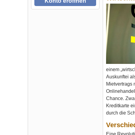
Konto eröffnen
einem „wirts
Auskunftei al
Mietvertrags
Onlinehandel
Chance. Zwar
Kreditkarte e
durch die Sch
Verschie
Eine Revolut