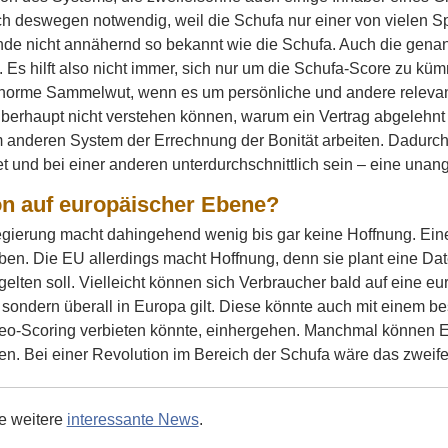
ch deswegen notwendig, weil die Schufa nur einer von vielen Sp
ande nicht annähernd so bekannt wie die Schufa. Auch die gen
n. Es hilft also nicht immer, sich nur um die Schufa-Score zu 
norme Sammelwut, wenn es um persönliche und andere relevant
 überhaupt nicht verstehen können, warum ein Vertrag abgelehn
m anderen System der Errechnung der Bonität arbeiten. Dadurch 
 und bei einer anderen unterdurchschnittlich sein – eine unan
on auf europäischer Ebene?
gierung macht dahingehend wenig bis gar keine Hoffnung. Eine
ben. Die EU allerdings macht Hoffnung, denn sie plant eine Da
elten soll. Vielleicht können sich Verbraucher bald auf eine eu
sondern überall in Europa gilt. Diese könnte auch mit einem b
Geo-Scoring verbieten könnte, einhergehen. Manchmal können 
gen. Bei einer Revolution im Bereich der Schufa wäre das zweife
ie weitere
interessante News
.