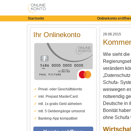
Startseite
Onlinekonto eröffne
Ihr Onlinekonto
28.06.2015
Kommen 
Wie sieht die
Regierungseb
verändern kö
„Datenschutz
Schufa- Syste
weswegen es m
Privat- oder Geschäftskonto
notwendig gew
inkl. Prepaid MasterCard
Deutsche in i
mtl. 1x gratis Geld abheben
Bonität haben
mtl. 5 Geldeingänge umsonst
ohne Schufa v
Banking-App kompatibel
Wirtschaf