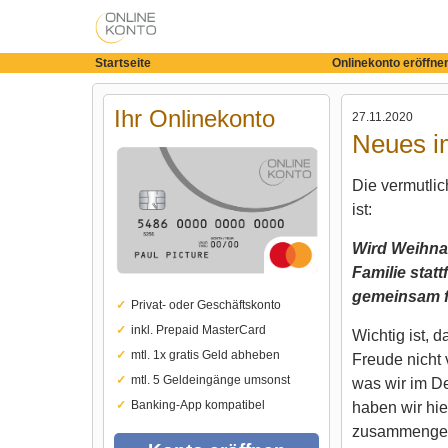
Startseite
Onlinekonto eröffne
Ihr Onlinekonto
27.11.2020
Neues i
Die vermutlic
ist:
Wird Weihnac
Familie stat
gemeinsam f
Privat- oder Geschäftskonto
inkl. Prepaid MasterCard
Wichtig ist, 
mtl. 1x gratis Geld abheben
Freude nicht 
mtl. 5 Geldeingänge umsonst
was wir im D
Banking-App kompatibel
haben wir hie
zusammengef