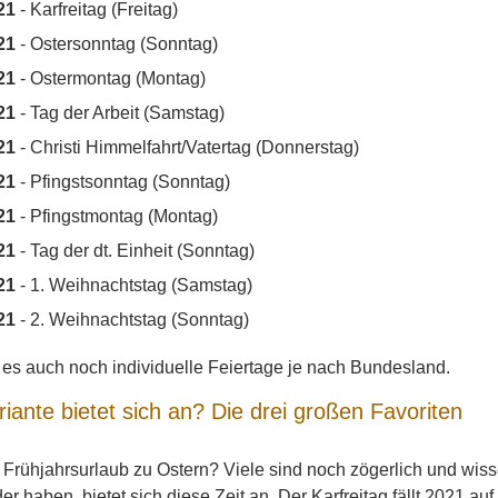
21
- Karfreitag (Freitag)
21
- Ostersonntag (Sonntag)
21
- Ostermontag (Montag)
21
- Tag der Arbeit (Samstag)
21
- Christi Himmelfahrt/Vatertag (Donnerstag)
21
- Pfingstsonntag (Sonntag)
21
- Pfingstmontag (Montag)
21
- Tag der dt. Einheit (Sonntag)
21
- 1. Weihnachtstag (Samstag)
21
- 2. Weihnachtstag (Sonntag)
t es auch noch individuelle Feiertage je nach Bundesland.
iante bietet sich an? Die drei großen Favoriten
Frühjahrsurlaub zu Ostern? Viele sind noch zögerlich und wiss
r haben, bietet sich diese Zeit an. Der Karfreitag fällt 2021 auf 