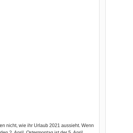
en nicht, wie ihr Urlaub 2021 aussieht. Wenn
den 2. April, Ostermontag ist der 5. April.