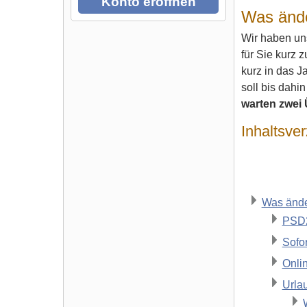
Konto eröffnen
Was ände
Wir haben un
für Sie kurz
kurz in das J
soll bis dahi
warten zwei
Inhaltsver
Was ände
PSD2
Sofo
Onli
Urla