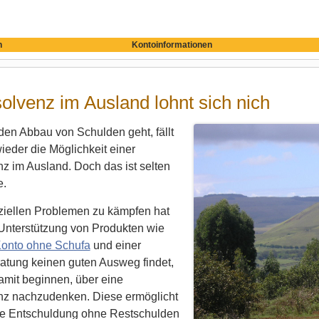
n
Kontoinformationen
solvenz im Ausland lohnt sich nich
en Abbau von Schulden geht, fällt
eder die Möglichkeit einer
nz im Ausland. Doch das ist selten
e.
nziellen Problemen zu kämpfen hat
 Unterstützung von Produkten wie
Konto ohne Schufa
und einer
atung keinen guten Ausweg findet,
amit beginnen, über eine
enz nachzudenken. Diese ermöglicht
te Entschuldung ohne Restschulden