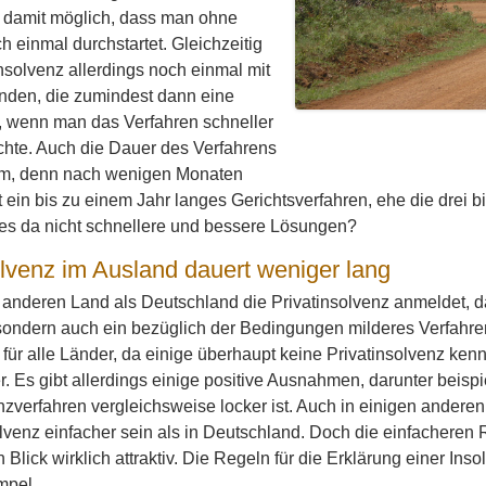
 damit möglich, dass man ohne
 einmal durchstartet. Gleichzeitig
tinsolvenz allerdings noch einmal mit
nden, die zumindest dann eine
, wenn man das Verfahren schneller
hte. Auch die Dauer des Verfahrens
lem, denn nach wenigen Monaten
gt ein bis zu einem Jahr langes Gerichtsverfahren, ehe die drei
 es da nicht schnellere und bessere Lösungen?
olvenz im Ausland dauert weniger lang
anderen Land als Deutschland die Privatinsolvenz anmeldet, darf
sondern auch ein bezüglich der Bedingungen milderes Verfahren 
 für alle Länder, da einige überhaupt keine Privatinsolvenz ke
r. Es gibt allerdings einige positive Ausnahmen, darunter beis
nzverfahren vergleichsweise locker ist. Auch in einigen ander
lvenz einfacher sein als in Deutschland. Doch die einfacheren
n Blick wirklich attraktiv. Die Regeln für die Erklärung einer In
mpel.