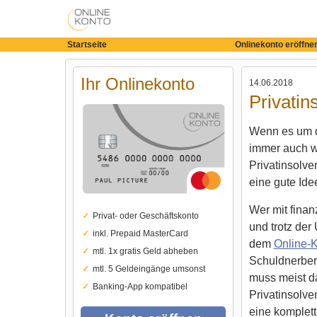
Startseite
Onlinekonto eröffne
Ihr Onlinekonto
14.06.2018
Privatin
Wenn es um d
immer auch wi
Privatinsolve
eine gute Ide
Wer mit fina
Privat- oder Geschäftskonto
und trotz der
inkl. Prepaid MasterCard
dem
Online-
mtl. 1x gratis Geld abheben
Schuldnerber
mtl. 5 Geldeingänge umsonst
muss meist d
Banking-App kompatibel
Privatinsolv
eine komplet