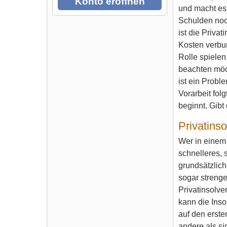
Konto eröffnen
und macht es
Schulden noch
ist die Priva
Kosten verbu
Rolle spielen
beachten möc
ist ein Prob
Vorarbeit fol
beginnt. Gibt
Privatins
Wer in einem 
schnelleres, 
grundsätzlich
sogar strenge
Privatinsolve
kann die Inso
auf den erste
andere als si