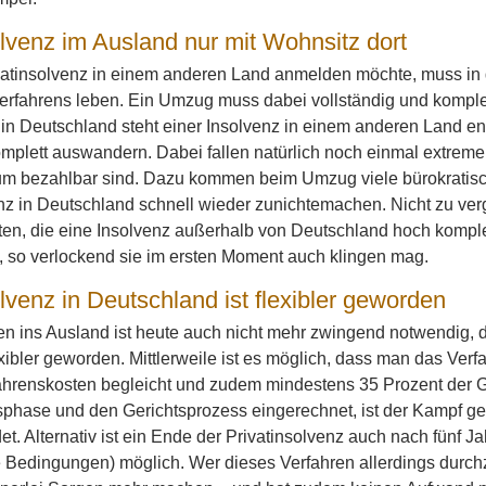
olvenz im Ausland nur mit Wohnsitz dort
vatinsolvenz in einem anderen Land anmelden möchte, muss i
rfahrens leben. Ein Umzug muss dabei vollständig und komplet
in Deutschland steht einer Insolvenz in einem anderen Land en
omplett auswandern. Dabei fallen natürlich noch einmal extrem
m bezahlbar sind. Dazu kommen beim Umzug viele bürokratische
nz in Deutschland schnell wieder zunichtemachen. Nicht zu ve
en, die eine Insolvenz außerhalb von Deutschland hoch komplex 
e, so verlockend sie im ersten Moment auch klingen mag.
lvenz in Deutschland ist flexibler geworden
 ins Ausland ist heute auch nicht mehr zwingend notwendig, de
lexibler geworden. Mittlerweile ist es möglich, dass man das Ve
ahrenskosten begleicht und zudem mindestens 35 Prozent der 
sphase und den Gerichtsprozess eingerechnet, ist der Kampf g
t. Alternativ ist ein Ende der Privatinsolvenz auch nach fünf J
 Bedingungen) möglich. Wer dieses Verfahren allerdings durchzi