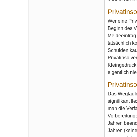
Privatins
Wer eine Pri
Beginn des Ve
Meldeeintrag 
tatsächlich k
Schulden kau
Privatinsolve
Kleingedruckt
eigentlich ni
Privatinso
Das Weglaufen
signifikant f
man die Verf
Vorbereitung
Jahren beende
Jahren (keine