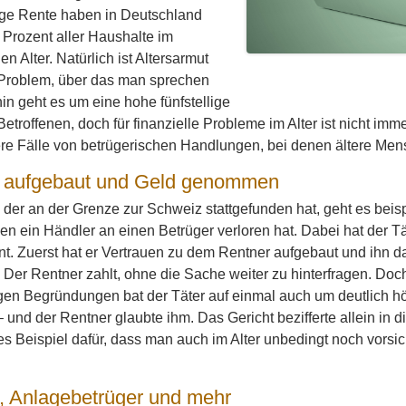
inge Rente haben in Deutschland
 Prozent aller Haushalte im
n Alter. Natürlich ist Altersarmut
Problem, über das man sprechen
n geht es um eine hohe fünfstellige
Betroffenen, doch für finanzielle Probleme im Alter ist nicht imm
re Fälle von betrügerischen Handlungen, bei denen ältere Me
n aufgebaut und Geld genommen
, der an der Grenze zur Schweiz stattgefunden hat, geht es bei
en ein Händler an einen Betrüger verloren hat. Dabei hat der Tät
t. Zuerst hat er Vertrauen zu dem Rentner aufgebaut und ihn 
 Der Rentner zahlt, ohne die Sache weiter zu hinterfragen. Doc
gen Begründungen bat der Täter auf einmal auch um deutlich 
 und der Rentner glaubte ihm. Das Gericht bezifferte allein in
es Beispiel dafür, dass man auch im Alter unbedingt noch vorsi
k, Anlagebetrüger und mehr