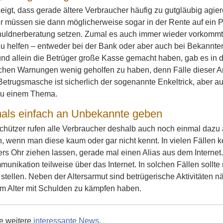
 zeigt, dass gerade ältere Verbraucher häufig zu gutgläubig agier
r müssen sie dann möglicherweise sogar in der Rente auf ein 
huldnerberatung setzen. Zumal es auch immer wieder vorkommt, 
 helfen – entweder bei der Bank oder aber auch bei Bekannten u
und allein die Betrüger große Kasse gemacht haben, gab es in 
ichen Warnungen wenig geholfen zu haben, denn Fälle dieser Ar
etrugsmasche ist sicherlich der sogenannte Enkeltrick, aber au
zu einem Thema.
als einfach an Unbekannte geben
chützer rufen alle Verbraucher deshalb auch noch einmal dazu 
, wenn man diese kaum oder gar nicht kennt. In vielen Fällen 
rs Ohr ziehen lassen, gerade mal einen Alias aus dem Internet.
nikation teilweise über das Internet. In solchen Fällen sollt
stellen. Neben der Altersarmut sind betrügerische Aktivitäten 
im Alter mit Schulden zu kämpfen haben.
ie weitere
interessante News
.