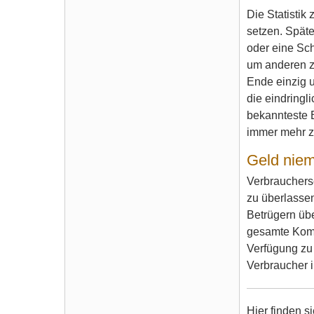
Die Statistik
setzen. Späte
oder eine Sc
um anderen zu
Ende einzig 
die eindringl
bekannteste B
immer mehr 
Geld niem
Verbrauchers
zu überlassen
Betrügern übe
gesamte Kommu
Verfügung zu 
Verbraucher 
Hier finden s