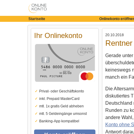
Startseite
Onlinekonto eröffne
Ihr Onlinekonto
20.10.2018
Rentner
Gerade unter 
überschuldete
keineswegs n
manch ein Fal
Die Altersarmu
Privat- oder Geschäftskonto
diskutiertes 
inkl. Prepaid MasterCard
Deutschland 
mtl. 1x gratis Geld abheben
Runden zu k
mtl. 5 Geldeingänge umsonst
andere Wahl, 
Banking-App kompatibel
Konto ohne S
Antwort darau