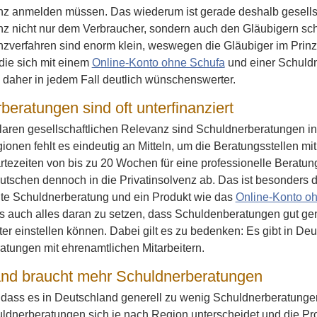
enz anmelden müssen. Das wiederum ist gerade deshalb gesells
enz nicht nur dem Verbraucher, sondern auch den Gläubigern s
enzverfahren sind enorm klein, weswegen die Gläubiger im Prin
die sich mit einem
Online-Konto ohne Schufa
und einer Schuld
d daher in jedem Fall deutlich wünschenswerter.
beratungen sind oft unterfinanziert
klaren gesellschaftlichen Relevanz sind Schuldnerberatungen in 
nen fehlt es eindeutig an Mitteln, um die Beratungsstellen mi
tezeiten von bis zu 20 Wochen für eine professionelle Beratung
utschen dennoch in die Privatinsolvenz ab. Das ist besonders 
ute Schuldnerberatung und ein Produkt wie das
Online-Konto o
es auch alles daran zu setzen, dass Schuldenberatungen gut ge
iter einstellen können. Dabei gilt es zu bedenken: Es gibt in Deu
tungen mit ehrenamtlichen Mitarbeitern.
nd braucht mehr Schuldnerberatungen
ass es in Deutschland generell zu wenig Schuldnerberatungen 
ldnerberatungen sich je nach Region unterscheidet und die Pro