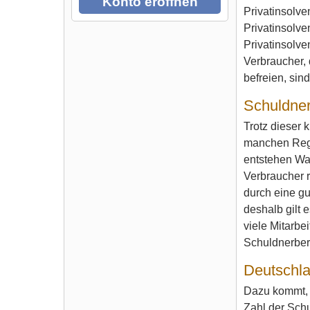
Konto eröffnen
Privatinsolv
Privatinsolv
Privatinsolv
Verbraucher, 
befreien, sin
Schuldner
Trotz dieser 
manchen Regio
entstehen War
Verbraucher r
durch eine g
deshalb gilt 
viele Mitarbe
Schuldnerbera
Deutschla
Dazu kommt, d
Zahl der Schu