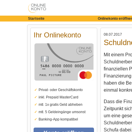
Startseite
Onlinekonto eröffne
Ihr Onlinekonto
08.07.2017
Schuldne
Mit einem Pr
Schuldnerber
finanziellen 
Finanzierung 
haben die Ber
einmal konkr
Privat- oder Geschäftskonto
inkl. Prepaid MasterCard
Dass die Fin
mtl. 1x gratis Geld abheben
Zeitpunkt sic
mtl. 5 Geldeingänge umsonst
um eine gesel
Banking-App kompatibel
Schuldnerber
Schufa dabei