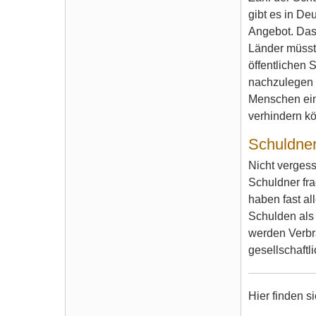
gibt es in De
Angebot. Dass
Länder müsst
öffentlichen 
nachzulegen u
Menschen ein
verhindern k
Schuldner
Nicht verges
Schuldner fra
haben fast al
Schulden als 
werden Verbr
gesellschaftl
Hier finden s