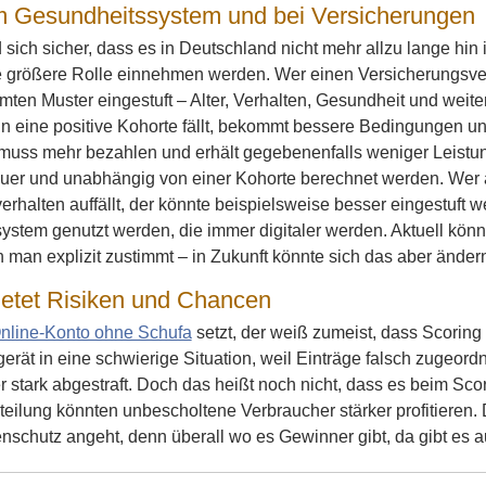
m Gesundheitssystem und bei Versicherungen
 sich sicher, dass es in Deutschland nicht mehr allzu lange hin
e größere Rolle einnehmen werden. Wer einen Versicherungsvert
ten Muster eingestuft – Alter, Verhalten, Gesundheit und weite
in eine positive Kohorte fällt, bekommt bessere Bedingungen un
, muss mehr bezahlen und erhält gegebenenfalls weniger Leistun
uer und unabhängig von einer Kohorte berechnet werden. Wer al
rhalten auffällt, der könnte beispielsweise besser eingestuft
ystem genutzt werden, die immer digitaler werden. Aktuell kö
man explizit zustimmt – in Zukunft könnte sich das aber änder
ietet Risiken und Chancen
nline-Konto ohne Schufa
setzt, der weiß zumeist, dass Scoring
erät in eine schwierige Situation, weil Einträge falsch zugeor
r stark abgestraft. Doch das heißt noch nicht, dass es beim Sc
eilung könnten unbescholtene Verbraucher stärker profitieren. 
schutz angeht, denn überall wo es Gewinner gibt, da gibt es au