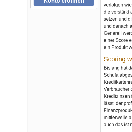
Konto eröffnen
verfolgen wi
die verstärkt
setzen und d
und danach a
Generell wer
einer Score e
ein Produkt 
Scoring w
Bislang hat d
Schufa abges
Kreditkartenr
Verbraucher d
Kreditzinsen 
lässt, der pr
Finanzprodukt
mittlerweile
auch das ist 