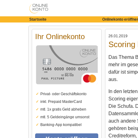
Startseite
Onlinekonto eröffne
Ihr Onlinekonto
26.01.2019
Scoring 
Das Thema Bo
mehr im gesel
dafür ist simp
aus.
In den letzt
Privat- oder Geschäftskonto
Scoring eigen
inkl. Prepaid MasterCard
Die Schufa. 
mtl. 1x gratis Geld abheben
Datensammler
mtl. 5 Geldeingänge umsonst
auch andere 
Banking-App kompatibel
gehören beis
Creditreform,