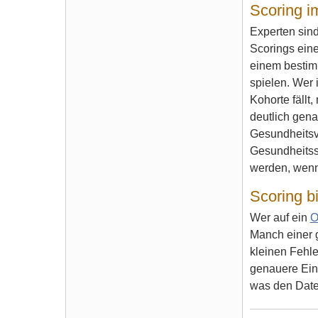
Scoring i
Experten sind
Scorings ein
einem bestimm
spielen. Wer 
Kohorte fällt
deutlich gena
Gesundheitsve
Gesundheitss
werden, wenn 
Scoring b
Wer auf ein
O
Manch einer g
kleinen Fehle
genauere Eint
was den Daten