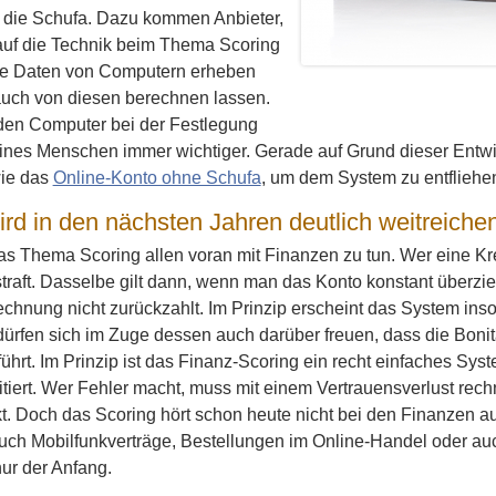
e die Schufa. Dazu kommen Anbieter,
 auf die Technik beim Thema Scoring
ie Daten von Computern erheben
uch von diesen berechnen lassen.
den Computer bei der Festlegung
ines Menschen immer wichtiger. Gerade auf Grund dieser Entwic
wie das
Online-Konto ohne Schufa
, um dem System zu entfliehe
ird in den nächsten Jahren deutlich weitreiche
as Thema Scoring allen voran mit Finanzen zu tun. Wer eine Kred
traft. Dasselbe gilt dann, wenn man das Konto konstant überzi
echnung nicht zurückzahlt. Im Prinzip erscheint das System ins
ürfen sich im Zuge dessen auch darüber freuen, dass die Bonit
führt. Im Prinzip ist das Finanz-Scoring ein recht einfaches S
ofitiert. Wer Fehler macht, muss mit einem Vertrauensverlust re
. Doch das Scoring hört schon heute nicht bei den Finanzen au
 auch Mobilfunkverträge, Bestellungen im Online-Handel oder 
nur der Anfang.