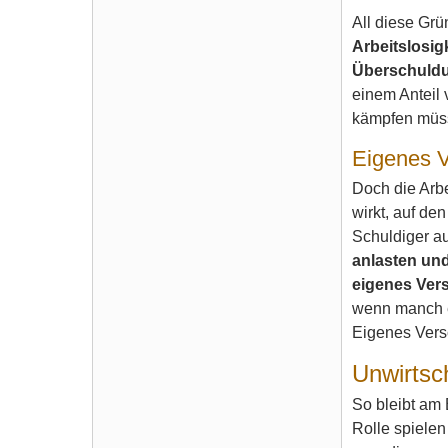
All diese Gr
Arbeitslosigk
Überschuldu
einem Anteil
kämpfen müs
Eigenes V
Doch die Arbe
wirkt, auf den
Schuldiger a
anlasten und
eigenes Ver
wenn manch ei
Eigenes Versc
Unwirtsc
So bleibt am 
Rolle spielen