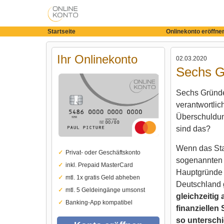
Startseite
Onlinekonto eröffne
Ihr Onlinekonto
02.03.2020
Sechs G
Sechs Gründe
verantwortlic
Überschuldu
sind das?
Wenn das Sta
Privat- oder Geschäftskonto
sogenannten B
inkl. Prepaid MasterCard
Hauptgründe 
mtl. 1x gratis Geld abheben
Deutschland 
mtl. 5 Geldeingänge umsonst
gleichzeitig 
Banking-App kompatibel
finanziellen
so unterschi