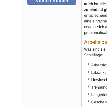
Konto eröffnen
auch ist, di
zumindest g
entsprechend 
eine einfach
erweist sich 
problematisc
Arbeitslo
Was sind sie 
Schieflage:
Arbeitslo
Erkrankun
Unwirtsc
Trennung
Längerfr
Gescheite