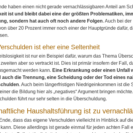
ünde haben einen nicht gerade vernachlässigbaren Anteil am S
eit ist und bleibt dabei eine der größten Problematiken, imm
ng, sondern hat auch oft noch andere Folgen
. Auch bei der
 von über 20 Prozent immer noch einer der Hauptgründe dafür,
sen.
erschulden ist eher eine Seltenheit
itslosigkeit ist nur ein Beispiel dafür, warum das Thema Übersc
 zweiten aber so vertrackt ist. Dies ist primär insofern der Fall, 
usgemacht werden kann.
Eine Erkrankung oder einen Unfall
 auch die Trennung, eine Scheidung oder der Tod eines nah
schulden
. Auch beim längerfristigen Niedrigeinkommen ist die 
ner die Bildung hier als „negatives“ Argument bringen möchte. 
hulden führt nur sehr selten in die Überschuldung.
haftliche Haushaltsführung ist zu vernachl
Ende, dass das eigene Verschulden vielleicht in Hinblick auf di
 kann. Diese allerdings ist gerade einmal für jeden achten Fall