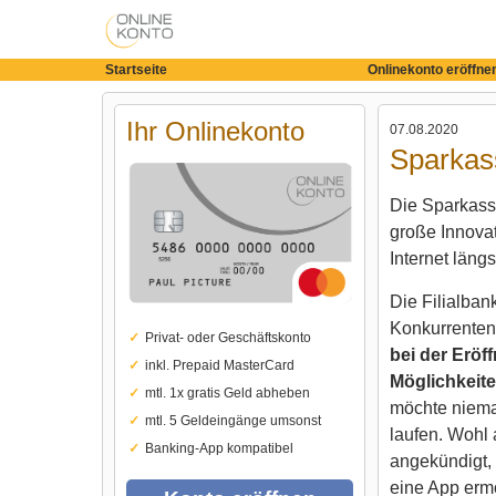
Startseite
Onlinekonto eröffne
Ihr Onlinekonto
07.08.2020
Sparkas
Die Sparkass
große Innovat
Internet längs
Die Filialban
Konkurrenten 
Privat- oder Geschäftskonto
bei der Eröf
inkl. Prepaid MasterCard
Möglichkeite
mtl. 1x gratis Geld abheben
möchte nieman
mtl. 5 Geldeingänge umsonst
laufen. Wohl
Banking-App kompatibel
angekündigt, 
eine App ermö