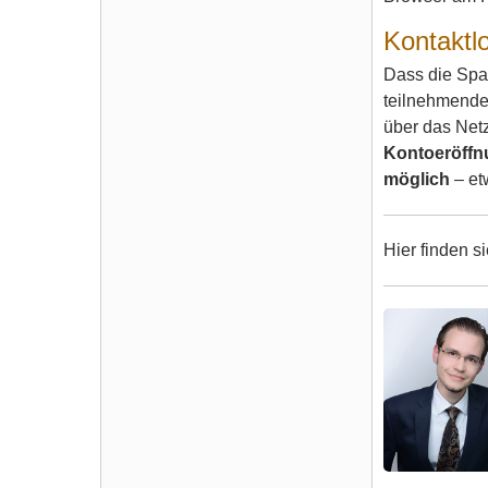
Kontaktl
Dass die Spar
teilnehmende
über das Net
Kontoeröffn
möglich
– et
Hier finden s