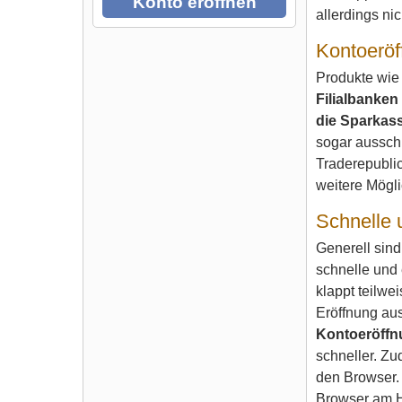
Konto eröffnen
allerdings nic
Kontoeröf
Produkte wie
Filialbanken
die Sparkass
sogar ausschl
Traderepublic
weitere Mögli
Schnelle 
Generell sind
schnelle und 
klappt teilwei
Eröffnung au
Kontoeröffnu
schneller. Z
den Browser. 
Browser am Ha