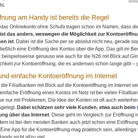
Bildq
ht.
fnung am Handy ist bereits die Regel
 das Onlinekonto ohne Schufa tragen schon im Namen, dass die 
 ist das anders, weswegen die Möglichkeit zur Kontoeröffnu
en ist
. Dabei ist die Sache per se absolut nicht neu, gerade 
ießlich eine Eröffnung des Kontos über die App. Das gilt im Be
 beispielsweise genauso wie auch für die N26 mit Blick auf Gir
chkeit zur Kontoeröffnung, die es anderswo schon lange gibt – g
und einfache Kontoeröffnung im Internet
 die Filialbanken mit Blick auf die Kontoeröffnung im Internet se
einfache Eröffnung eines Kontos im Netz ist bei vielen Filialba
se nur mit Problemen. Die Idee der Konten ist oft auch weiterhin 
sgelegt.
Dabei schätzen sehr viele Kunden, etwa auch beim
ng über das Internet
. Diese geht im Vergleich zur Eröffnung i
udem ist bei den meisten Banken auch jetzt schon eine Eröffn
Eine App für die Kontoeröffnung mag praktisch sein, allerdings
ndy nicht allzu viel.