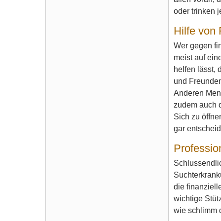
oder trinken 
Hilfe von
Wer gegen fi
meist auf ein
helfen lässt,
und Freunden
Anderen Mensc
zudem auch di
Sich zu öffne
gar entschei
Professio
Schlussendlic
Suchterkranku
die finanzie
wichtige Stüt
wie schlimm d