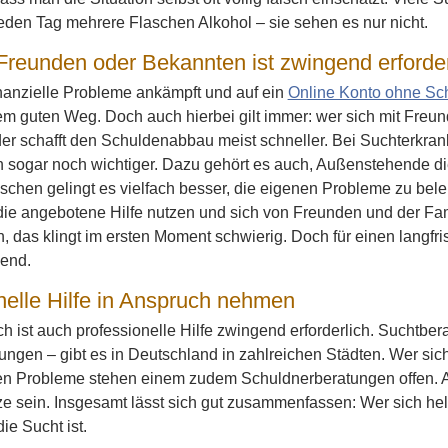
jeden Tag mehrere Flaschen Alkohol – sie sehen es nur nicht.
 Freunden oder Bekannten ist zwingend erforder
nanzielle Probleme ankämpft und auf ein
Online Konto ohne Sc
em guten Weg. Doch auch hierbei gilt immer: wer sich mit Freun
 der schafft den Schuldenabbau meist schneller. Bei Suchterkran
 sogar noch wichtiger. Dazu gehört es auch, Außenstehende die
hen gelingt es vielfach besser, die eigenen Probleme zu bele
e angebotene Hilfe nutzen und sich von Freunden und der Fami
n, das klingt im ersten Moment schwierig. Doch für einen langfri
dend.
nelle Hilfe in Anspruch nehmen
h ist auch professionelle Hilfe zwingend erforderlich. Suchtbera
ngen – gibt es in Deutschland in zahlreichen Städten. Wer sich h
llen Probleme stehen einem zudem Schuldnerberatungen offen. 
ze sein. Insgesamt lässt sich gut zusammenfassen: Wer sich hel
ie Sucht ist.