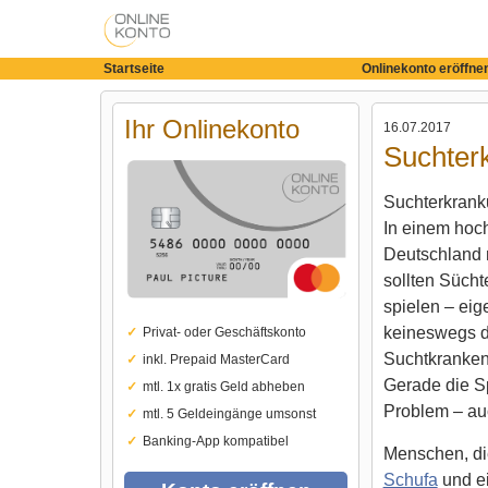
Startseite
Onlinekonto eröffne
Ihr Onlinekonto
16.07.2017
Suchter
Suchterkranku
In einem hoc
Deutschland 
sollten Sücht
spielen – eige
keineswegs de
Privat- oder Geschäftskonto
Suchtkranken 
inkl. Prepaid MasterCard
Gerade die S
mtl. 1x gratis Geld abheben
Problem – auc
mtl. 5 Geldeingänge umsonst
Banking-App kompatibel
Menschen, di
Schufa
und e