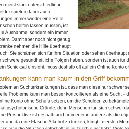
 meist stark unterschiedliche
eider spielen dabei auch
ungen immer wieder eine Rolle.
nschen helfen lassen müssen, ist
ie Ausnahme, sondern ein immer
blem. Damit aber noch nicht genug
kranke nehmen die Hilfe überhaupt
ruch. Sie schämen sich für ihre Situation oder sehen überhaupt 
r schwere gesundheitliche Folgen haben, sondern ist auch für die
sein Schicksal einsieht, muss deshalb oft auf ein Online Konto 
rankungen kann man kaum in den Griff bekom
oblem an Suchterkrankungen ist, dass man diese nur schwer se
ielle Probleme kann man besser kontrollieren als eine Sucht – 
nline Konto ohne Schufa setzen, um die Schulden zu bekämpfen. 
 hat psychologische Gründe, denn Menschen tun sich schwer dam
ene Perspektive ist deshalb auch immer eine andere als die obje
er und da eine Flasche Alkohol zu trinken, klingt im ersten Mom
dass man die Situation selbst oft völlig falsch einschätzt. Viel