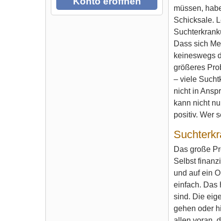
Konto eröffnen
müssen, haben
Schicksale. L
Suchterkrank
Dass sich Me
keineswegs d
größeres Pro
– viele Sucht
nicht in Ansp
kann nicht nu
positiv. Wer 
Suchterk
Das große Pr
Selbst finanz
und auf ein O
einfach. Das
sind. Die eig
gehen oder hi
allen voran, 