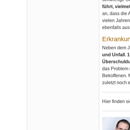
führt, vielm
an, dass die 
vielen Jahren
ebenfalls aus
Erkrankun
Neben dem Job
und Unfall. 
Überschuldu
das Problem n
Betroffenen. 
zuletzt noch 
Hier finden s