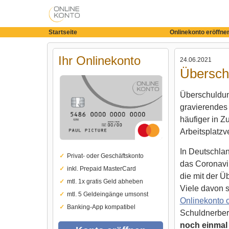
Startseite
Onlinekonto eröffne
Ihr Onlinekonto
24.06.2021
Überschu
Überschuldung
gravierendes
häufiger in 
Arbeitsplatzve
In Deutschlan
Privat- oder Geschäftskonto
das Coronavi
inkl. Prepaid MasterCard
die mit der 
mtl. 1x gratis Geld abheben
Viele davon s
mtl. 5 Geldeingänge umsonst
Onlinekonto 
Banking-App kompatibel
Schuldnerber
noch einmal v