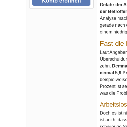
Konto eröffnen
Gefahr der A
der Betroffe
Analyse macht
gerade nach de
einem niedrig
Fast die
Laut Angaben 
Überschuldung
zehn.
Demnac
einmal 5,9 P
beispielweise
Prozent ist se
was die Probl
Arbeitslos
Doch es ist n
ist auch, das
schwierige Si