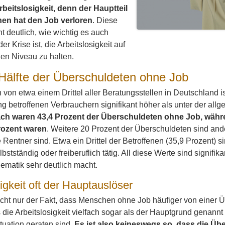
rbeitslosigkeit, denn der Hauptteil
nen hat den Job verloren
. Diese
 deutlich, wie wichtig es auch
r Krise ist, die Arbeitslosigkeit auf
en Niveau zu halten.
 Hälfte der Überschuldeten ohne Job
von etwa einem Drittel aller Beratungsstellen in Deutschland is
 betroffenen Verbrauchern signifikant höher als unter der all
h waren 43,4 Prozent der Überschuldeten ohne Job, währ
rozent waren
. Weitere 20 Prozent der Überschuldeten sind ander
 Rentner sind. Etwa ein Drittel der Betroffenen (35,9 Prozent) si
lbstständig oder freiberuflich tätig. All diese Werte sind signif
ematik sehr deutlich macht.
igkeit oft der Hauptauslöser
icht nur der Fakt, dass Menschen ohne Job häufiger von einer 
s die Arbeitslosigkeit vielfach sogar als der Hauptgrund genan
tuation geraten sind.
Es ist also keineswegs so, dass die Ü