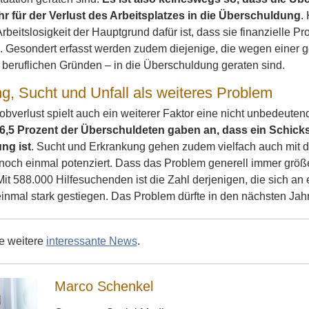
ehr für der Verlust des Arbeitsplatzes in die Überschuldung
.
Arbeitslosigkeit der Hauptgrund dafür ist, dass sie finanzielle P
. Gesondert erfasst werden zudem diejenige, die wegen einer ge
 beruflichen Gründen – in die Überschuldung geraten sind.
g, Sucht und Unfall als weiteres Problem
verlust spielt auch ein weiterer Faktor eine nicht unbedeuten
16,5 Prozent der Überschuldeten gaben an, dass ein Schicksa
ng ist
. Sucht und Erkrankung gehen zudem vielfach auch mit de
och einmal potenziert. Dass das Problem generell immer größer
Mit 588.000 Hilfesuchenden ist die Zahl derjenigen, die sich 
einmal stark gestiegen. Das Problem dürfte in den nächsten Ja
ie weitere
interessante News
.
Marco Schenkel