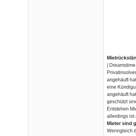
Mietrückstä
| Dreamstime
Privatinsolve
angehäuft hat
eine Kündigun
angehäuft hat
geschützt sin
Entstehen Mie
allerdings is
Mieter sind 
Wenngleich di