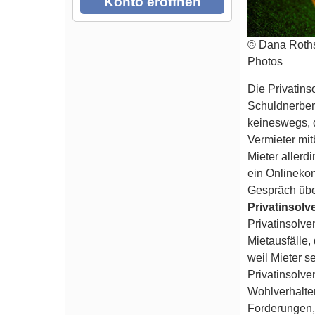
Konto eröffnen
© Dana Roths
Photos
Die Privatins
Schuldnerbera
keineswegs, d
Vermieter mit
Mieter aller
ein Onlinekon
Gespräch übe
Privatinsolv
Privatinsolve
Mietausfälle,
weil Mieter s
Privatinsolve
Wohlverhalten
Forderungen, 