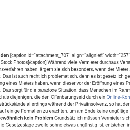
nden
[caption id="attachment_707" align="alignleft" width="257"
 Stock Photos[/caption] Während viele Vermieter durchaus Vers
nzverfahren haben, ärgern sie sich besonders, wenn der Miete
. Das ist auch rechtlich problematisch, denn es ist gesetzlich g
g eines Mieters haben, wenn dieser vor der Eröffnung eines P
. Das sorgt für die paradoxe Situation, dass Menschen im Rah
d als diejenigen, die den Offenbarungseid durch ein
Online-Kon
trückstände allerdings während der Privatinsolvenz, so hat der
t auf einige Formalien zu erachten, um am Ende keine ungülti
gewöhnlich kein Problem
Grundsätzlich müssen Vermieter sich
e Gesetzeslage zweifelsohne etwas ungünstig ist, entstehen i