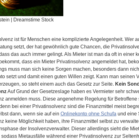
tein | Dreamstime Stock
olvenz ist für Menschen eine komplizierte Angelegenheit. Wer a
tung setzt, der hat gewöhnlich gute Chancen, die Privatinsolve
ass das auch immer gelingt. Als Mieter ist man da oft in einer k
bekommt, dass ein Mieter Privatinsolvenz angemeldet hat, beko
dings muss man sich keine Sorgen machen, besonders dann nic
to setzt und damit einen guten Willen zeigt. Kann man seinen V
rzeugen, so steht einem auch das Gesetz zur Seite.
Kein Sond
enz
Auf Grund der Gesetzeslage haben es Vermieter sehr schwe
nz anmelden muss. Diese angenehme Regelung für Betroffene stö
 denn bei einer Privatinsolvenz sind die Finanzmittel meist beg
elbst dann, wenn sie auf ein
Onlinekonto ohne Schufa
und eine 
nz keine Möglichkeit haben, ihre Finanzmittel selbst zu verwa
sphase der Insolvenzverwalter. Dieser allerdings sieht die Miet
sodass Mietausfälle während einer Privatinsolvenz zur Selten