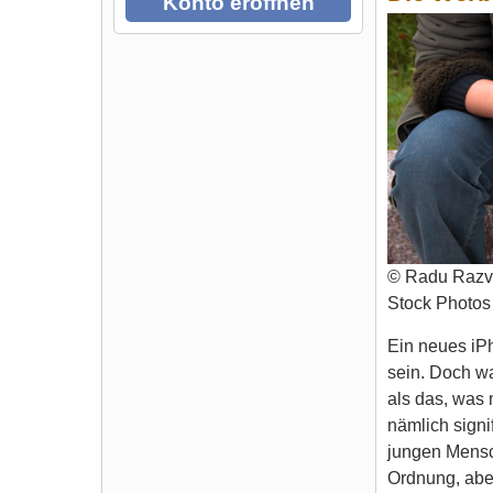
Konto eröffnen
© Radu Razv
Stock Photos
Ein neues iPh
sein. Doch wa
als das, was 
nämlich signi
jungen Mensch
Ordnung, aber