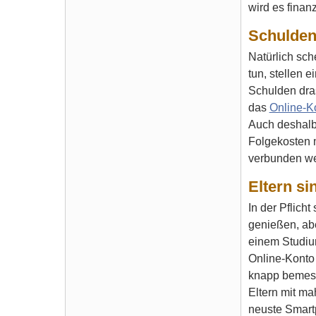
wird es finan
Schulden
Natürlich sch
tun, stellen e
Schulden dra
das
Online-K
Auch deshalb
Folgekosten m
verbunden wer
Eltern si
In der Pflich
genießen, abe
einem Studiu
Online-Konto 
knapp bemess
Eltern mit m
neuste Smart