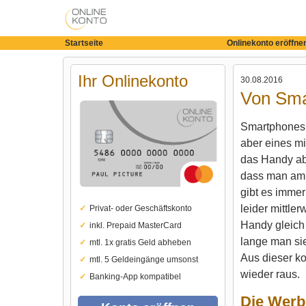
Startseite
Onlinekonto eröffne
Ihr Onlinekonto
30.08.2016
Von Smar
Smartphones s
aber eines mi
das Handy abe
dass man am 
gibt es immer
leider mittle
Privat- oder Geschäftskonto
Handy gleich 
inkl. Prepaid MasterCard
lange man sie
mtl. 1x gratis Geld abheben
Aus dieser k
mtl. 5 Geldeingänge umsonst
wieder raus.
Banking-App kompatibel
Die Werb