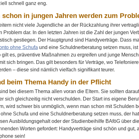
ziell schnell ganz eng.
 schon in jungen Jahren werden zum Prob
eitern nicht viele Jugendliche an der Rückzahlung ihrer vertra
in Problem dar. In den letzten Jahren ist die Zahl der jungen Ver
stisch gestiegen. Der Hauptgrund sind Handyverträge. Dass man
onto ohne Schufa
und eine Schuldnerberatung setzen muss, ist f
 gilt es, präventive Maßnahmen zu ergreifen und junge Mensch
it sich bringen. Das gilt besonders für Verträge, wo Telefonie
den – diese sind nämlich vielfach signifikant teurer.
nd beim Thema Handy in der Pflicht
t sind bei diesem Thema allen voran die Eltern. Sie sollten darau
r sich gleichzeitig nicht verschulden. Der Start ins eigene Ber
m, wird schwer bis unmöglich, wenn man schon mit Schulden be
ohne Schufa und eine Schuldnerberatung setzen muss, der hat e
en Ausbildungsgehalt oder der Studienbeihilfe BAföG über di
ahnenden Worten gefordert: Handyverträge sind schön und gut, 
phone sein!