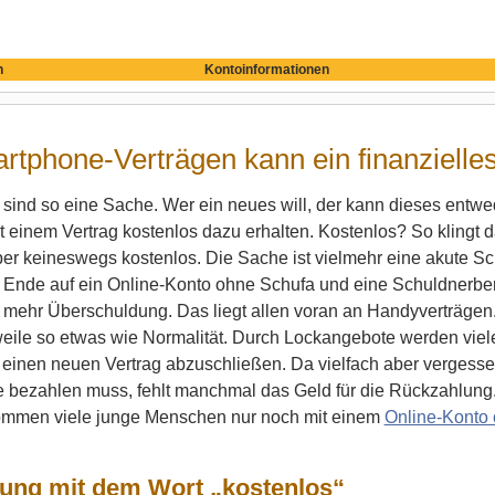
n
Kontoinformationen
tphone-Verträgen kann ein finanzielle
ind so eine Sache. Wer ein neues will, der kann dieses entwede
t einem Vertrag kostenlos dazu erhalten. Kostenlos? So klingt 
r keineswegs kostenlos. Die Sache ist vielmehr eine akute Sc
Ende auf ein Online-Konto ohne Schufa und eine Schuldnerbe
 mehr Überschuldung. Das liegt allen voran an Handyverträgen. W
rweile so etwas wie Normalität. Durch Lockangebote werden viel
einen neuen Vertrag abzuschließen. Da vielfach aber vergesse
 bezahlen muss, fehlt manchmal das Geld für die Rückzahlung. D
ommen viele junge Menschen nur noch mit einem
Online-Konto
ung mit dem Wort „kostenlos“