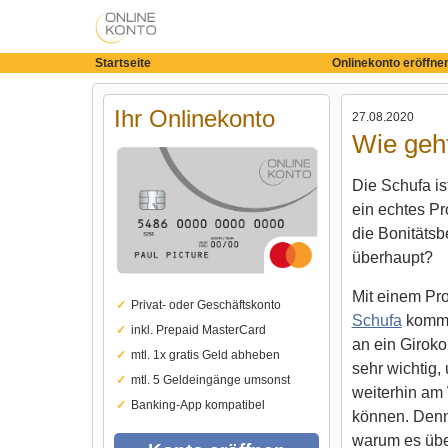
Startseite
Onlinekonto eröffne
Ihr Onlinekonto
27.08.2020
Wie geht
Die Schufa is
ein echtes Pr
die Bonitäts
überhaupt?
Mit einem Pr
Privat- oder Geschäftskonto
Schufa
kommt 
inkl. Prepaid MasterCard
an ein Giroko
mtl. 1x gratis Geld abheben
sehr wichtig,
mtl. 5 Geldeingänge umsonst
weiterhin am 
Banking-App kompatibel
können. Denno
warum es übe