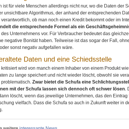
 ist für viele Menschen allerdings nicht nur, wo die Daten d
er unsichtbare Algorithmus, der anhand der entsprechenden Dat
 verantwortlich, ob man noch einen Kredit bekommt oder im Int
ndelt die entsprechende Formel als ein Geschäftsgeheimni
des Unternehmens vor. Für Verbraucher bedeutet das gleichzeiti
e negative Bonität haben. Teilweise ist das sogar der Fall, o
 oder sonst negativ aufgefallen wäre.
eraltete Daten und eine Schiedsstelle
 kritisiert wird von manch einem Inhaber von einem Produkt w
ten zu lange speichert und nicht wieder löscht, obwohl sie vera
 problematisch.
Zwar bietet die Schufa eine Schlichtungss
nen mit der Schufa lassen sich dennoch oft schwer lösen
. 
dann löscht, wenn das jeweilige Unternehmen, das den Eintrag 
schung vielfach. Dass die Schufa so auch in Zukunft weiter in der
g.
ie weitere
interessante News
.