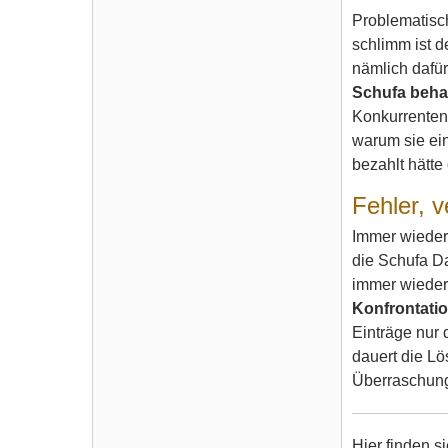
Problematisch
schlimm ist d
nämlich dafür
Schufa beha
Konkurrenten 
warum sie ein
bezahlt hätte
Fehler, v
Immer wieder
die Schufa Da
immer wieder
Konfrontatio
Einträge nur 
dauert die Lö
Überraschun
Hier finden s