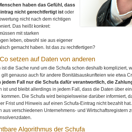
 Menschen haben das Gefühl, dass
ntrag nicht gerechtfertigt ist
oder
ewertung nicht nach dem richtigen
niert. Das heißt konkret:
müssen mit starken
gen leben, obwohl sie aus eigener
alsch gemacht haben. Ist das zu rechtfertigen?
Co setzen auf Daten von anderen
 ist die Sache rund um die Schufa schon deshalb kompliziert, we
gilt genauso auch für andere Bonitätsauskunfteien wie etwa Cr
in jedem Fall nur die Schufa dafür verantwortlich, die Zahl
 ist und bleibt allerdings in jedem Fall, dass die Daten über e
kommen. Die Schufa wird beispielsweise darüber informiert, d
r Frist und Hinweis auf einen Schufa-Eintrag nicht bezahlt hat
en aus verschiedenen Unternehmens- und Wirtschaftsregistern
Insolvenzdaten.
htbare Algorithmus der Schufa