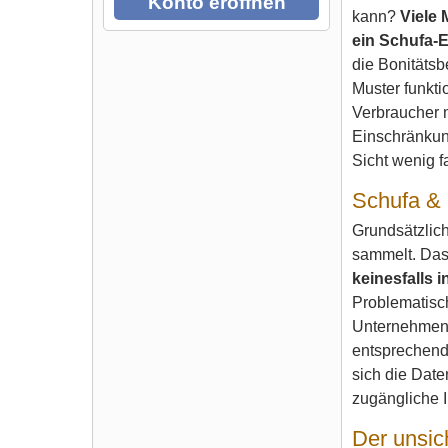
Konto eröffnen
kann?
Viele
ein Schufa-Ei
die Bonitätsb
Muster funktio
Verbraucher 
Einschränkun
Sicht wenig f
Schufa & 
Grundsätzlich
sammelt. Das 
keinesfalls 
Problematisch
Unternehmen 
entsprechende
sich die Dat
zugängliche 
Der unsic