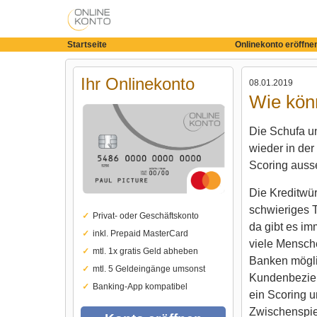
Startseite
Onlinekonto eröffne
Ihr Onlinekonto
08.01.2019
Wie könn
Die Schufa u
wieder in der 
Scoring aus
Die Kreditwür
schwieriges 
Privat- oder Geschäftskonto
da gibt es im
inkl. Prepaid MasterCard
viele Mensch
mtl. 1x gratis Geld abheben
Banken möglic
mtl. 5 Geldeingänge umsonst
Kundenbezieh
Banking-App kompatibel
ein Scoring u
Zwischenspie