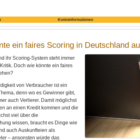
n
Kontoinformationen
te ein faires Scoring in Deutschland 
nd ihr Scoring-System steht immer
Kritik. Doch wie könnte ein faires
sehen?
digkeit von Verbraucher ist ein
Thema, denn wo es Gewinner gibt,
mer auch Verlierer. Damit möglichst
en an einen Kredit kommen und die
hst viel über die
ung wissen, braucht es Dinge wie
nd auch Auskunfteien als
ler – ansonsten würde das