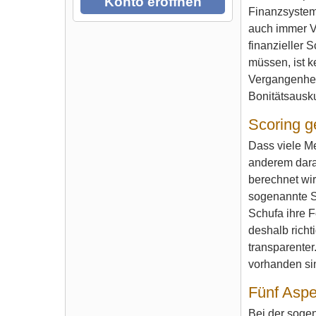
Konto eröffnen
Finanzsystem 
auch immer Ve
finanzieller 
müssen, ist k
Vergangenheit
Bonitätsausk
Scoring g
Dass viele M
anderem daran
berechnet wir
sogenannte Se
Schufa ihre F
deshalb richt
transparenter
vorhanden sin
Fünf Aspe
Bei der sogen